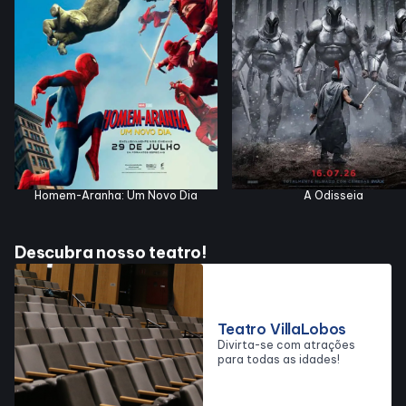
Horários
Entretenimento
Cinema
Homem-Aranha: Um Novo Dia
A Odisseia
Teatro
Descubra nosso teatro!
Fique por Dentro
Eventos
Teatro VillaLobos
Divirta-se com atrações
para todas as idades!
Lojas e Restaurantes