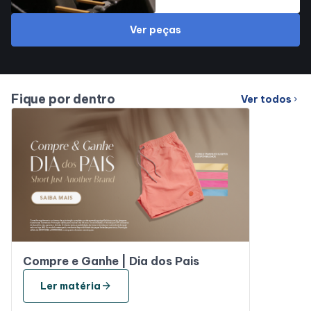
Lojas
Ver peças
Alimentação
Fique por dentro
Ver todos
chevron_right
Programa de Benefícios
Compre e Ganhe | Dia dos Pais
arrow_forward
Ler matéria