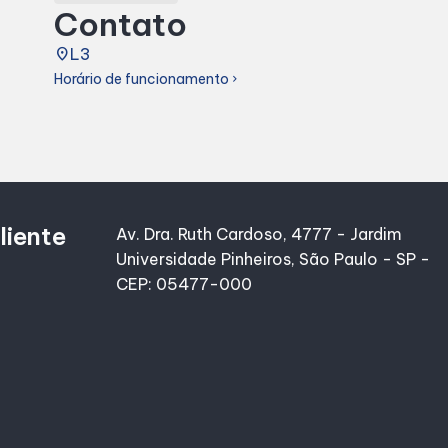
Contato
place
L3
Horário de funcionamento
chevron_right
liente
Av. Dra. Ruth Cardoso, 4777 - Jardim
Universidade Pinheiros, São Paulo - SP -
CEP: 05477-000