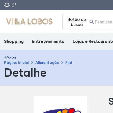
sunny
16°
Botão de
search
busca
Shopping
Entretenimento
Lojas e Restaurant
Mapa Interno
Cinema
Lojas
Voltar
arrow_back
chevron_right
chevron_right
Página Inicial
Alimentação
Fini
Detalhe
Facilidades
Teatro
Alimentação
Como Chegar
Fique por Dentro
S
Horários
Eventos