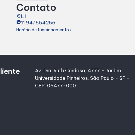
Contato
place
L1
11 947554256
Horário de funcionamento
chevron_right
liente
Av. Dra. Ruth Cardoso, 4777 - Jardim
Universidade Pinheiros, São Paulo - SP -
CEP: 05477-000