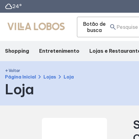
cloud
24°
Botão de
search
busca
Shopping
Entretenimento
Lojas e Restaurant
Mapa Interno
Cinema
Lojas
Voltar
arrow_back
chevron_right
chevron_right
Página Inicial
Lojas
Loja
Loja
Facilidades
Teatro
Alimentação
Como Chegar
Fique por Dentro
S
Horários
Eventos
C