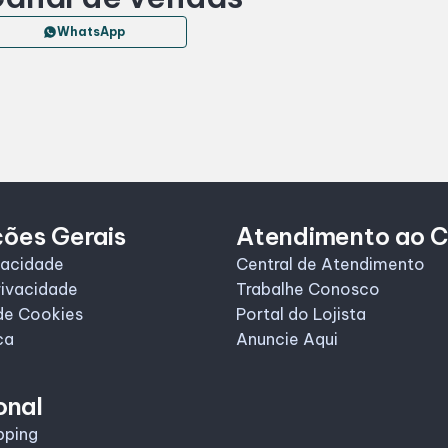
WhatsApp
ções Gerais
Atendimento ao C
vacidade
Central de Atendimento
rivacidade
Trabalhe Conosco
de Cookies
Portal do Lojista
ca
Anuncie Aqui
onal
pping