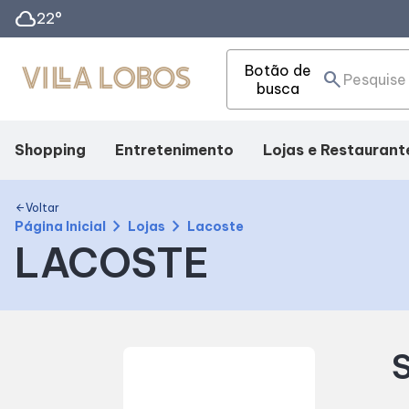
cloud
22°
Botão de
search
busca
Shopping
Entretenimento
Lojas e Restaurant
Mapa Interno
Cinema
Lojas
Voltar
arrow_back
chevron_right
chevron_right
Página Inicial
Lojas
Lacoste
LACOSTE
Facilidades
Teatro
Alimentação
Como Chegar
Fique por Dentro
S
Horários
Eventos