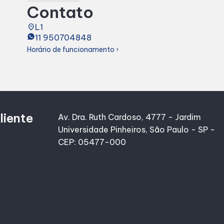
Contato
place
L1
11 950704848
Horário de funcionamento
chevron_right
liente
Av. Dra. Ruth Cardoso, 4777 - Jardim
Universidade Pinheiros, São Paulo - SP -
CEP: 05477-000